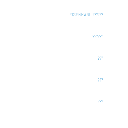
EISENKARL
???
???
???
???
???
???
???