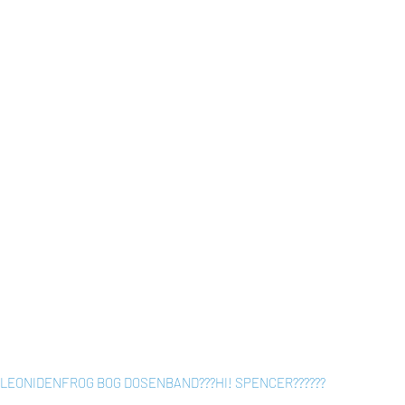
LEONIDEN
FROG BOG DOSENBAND
???
HI! SPENCER
???
???