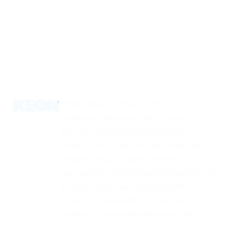
KEØN
KEØN - 90’er Alternative-Metal mit
modernen Elementen neu interpretiert.
Die fünf norddeutschen Bandmates
Dennis „Erwin“ Vaas (Vocals), Sebastian
Schepers (Bass), Andreas Müller (Guitars),
Ingo Carlucci-Schulte (Guitars) und Florian
Brüggemann (Drums) haben KEØN im
Jahre 2019 gegründet. Sie vereinen
musikalische Kernelemente aus 90’er
inspiriertem Alternativ-Metal, gepaart mit