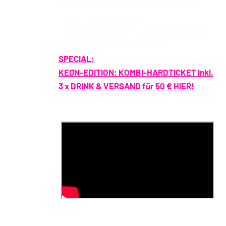
Chains, Clawfinger, Sepultura, Faith no
more, Soundgarden & Co.
Und natürlich steckt in Allem auch immer
eine Prise Oldschool-Metallica!
SPECIAL:
KEØN-EDITION: KOMBI-HARDTICKET inkl.
3 x DRINK & VERSAND für 50 € HIER!