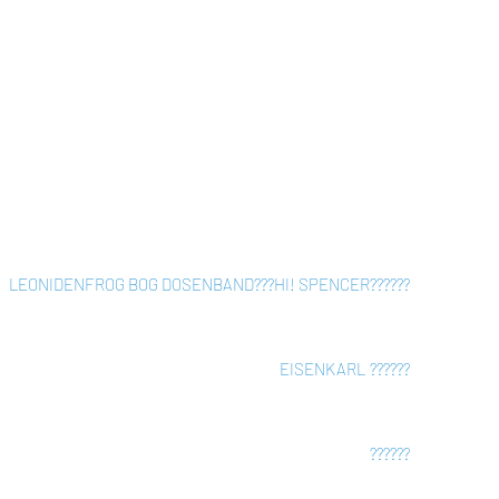
LEONIDEN
FROG BOG DOSENBAND
???
HI! SPENCER
???
???
EISENKARL
???
???
???
???