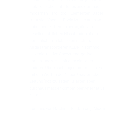
elektronischen Interludes und durchaus
modernen Hard-Rock-Elementen. Dabei
traut sich Vocalist Erwin lyrisch auch an
unbequeme Themen heran, die von
gesellschaftlichen Missständen bis zu
persönlichen Erlebnissen reichen.
All das transportieren KEØN in stimmig
inszenierte Live Shows, energetisch
ehrlich, und stets mit dem ein- oder
anderen Überraschungsmoment. Um es
mit den Worten der Neuen Osnabrücker
Zeitung (noz) zu sagen: „Harter, aber
durchaus massenkompatibler Alternative-
Metal“.
Für Fans von Machine Head, Prong, Alice in