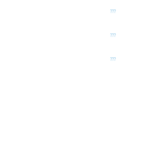
???
???
???