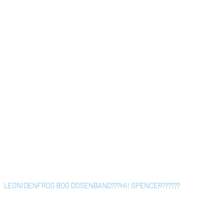
LEONIDEN
FROG BOG DOSENBAND
???
HI! SPENCER
???
???