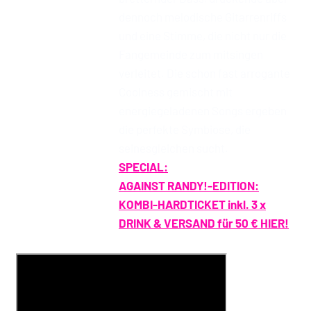
dennoch melodische Gitarrenriffs
und eine Stimme, die nicht nur die
Fangemeinde zum mitsingen
verleitet. Die schon fast arrogante
Coolness gemischt mit
energiegeladenen Songs ergeben
die perfekte Symbiose, die
seinesgleichen sucht.
SPECIAL:
AGAINST RANDY!-EDITION:
KOMBI-HARDTICKET inkl. 3 x
DRINK & VERSAND für 50 € HIER!