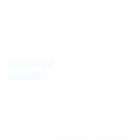
AGAINST
Against Randy! sind vier steile
Typen in weißem Hemd und
RANDY!
schwarzer Krawatte aus dem
Emsland! Seit 2013 bringen die
Jungs im feinen Outfit eine
perfekte Mischung aus coolem
Indie-Rock und rotzigem Rock 'n'
Roll auf die Bühne.
Rollende Drumbeats, ein
bretternder Bass, drückende aber