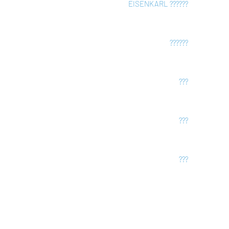
EISENKARL
???
???
???
???
???
???
???